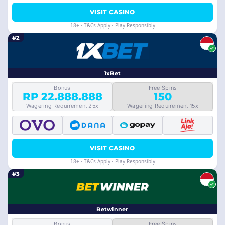
VISIT CASINO
18+ · T&Cs Apply · Play Responsibly
#2
1xBet
Bonus
Free Spins
RP 22.888.888
150
Wagering Requirement 25x
Wagering Requirement 15x
VISIT CASINO
18+ · T&Cs Apply · Play Responsibly
#3
Betwinner
Bonus
Free Spins