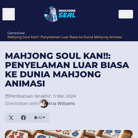
ID
GamesSeal
Mahjong Soul Kan!!: Penyelaman Luar Biasa ke Dunia Mahjong Animasi
MAHJONG SOUL KAN!!:
PENYELAMAN LUAR BIASA
KE DUNIA MAHJONG
ANIMASI
Pembaruan terakhir: 5 Mei 2024
Diterbitkan oleh:
Aria Williams
AI